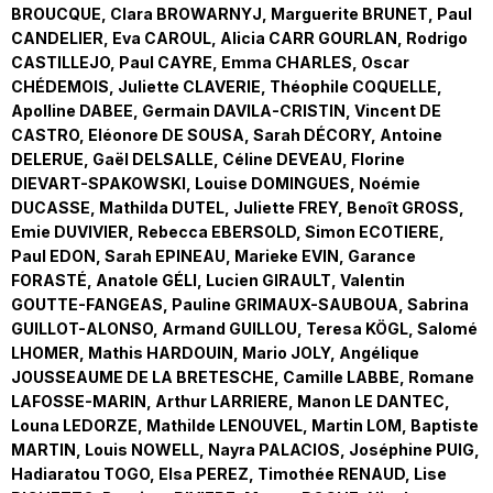
BROUCQUE, Clara BROWARNYJ, Marguerite BRUNET, Paul
CANDELIER, Eva CAROUL, Alicia CARR GOURLAN, Rodrigo
CASTILLEJO, Paul CAYRE, Emma CHARLES, Oscar
CHÉDEMOIS, Juliette CLAVERIE, Théophile COQUELLE,
Apolline DABEE, Germain DAVILA-CRISTIN, Vincent DE
CASTRO, Eléonore DE SOUSA, Sarah DÉCORY, Antoine
DELERUE, Gaël DELSALLE, Céline DEVEAU, Florine
DIEVART-SPAKOWSKI, Louise DOMINGUES, Noémie
DUCASSE, Mathilda DUTEL, Juliette FREY, Benoît GROSS,
Emie DUVIVIER, Rebecca EBERSOLD, Simon ECOTIERE,
Paul EDON, Sarah EPINEAU, Marieke EVIN, Garance
FORASTÉ, Anatole GÉLI, Lucien GIRAULT, Valentin
GOUTTE-FANGEAS, Pauline GRIMAUX-SAUBOUA, Sabrina
GUILLOT-ALONSO, Armand GUILLOU, Teresa KÖGL, Salomé
LHOMER, Mathis HARDOUIN, Mario JOLY, Angélique
JOUSSEAUME DE LA BRETESCHE, Camille LABBE, Romane
LAFOSSE-MARIN, Arthur LARRIERE, Manon LE DANTEC,
Louna LEDORZE, Mathilde LENOUVEL, Martin LOM, Baptiste
MARTIN, Louis NOWELL, Nayra PALACIOS, Joséphine PUIG,
Hadiaratou TOGO, Elsa PEREZ, Timothée RENAUD, Lise